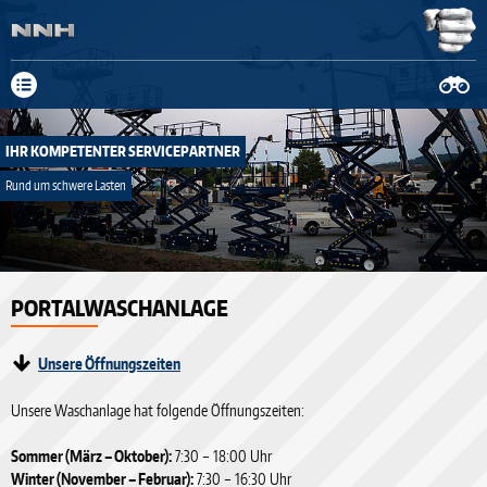
Neue Anschrift: Fa. Schnitger Mittelweg 19-23, 37154 Northeim, Tel.
05551 908029-0
mehr Infos
IHR KOMPETENTER SERVICEPARTNER
Rund um schwere Lasten
prev
PORTALWASCHANLAGE
next
Unsere Öffnungszeiten
Unsere Waschanlage hat folgende Öffnungszeiten:
Sommer (März – Oktober):
7:30 – 18:00 Uhr
Winter (November – Februar):
7:30 – 16:30 Uhr