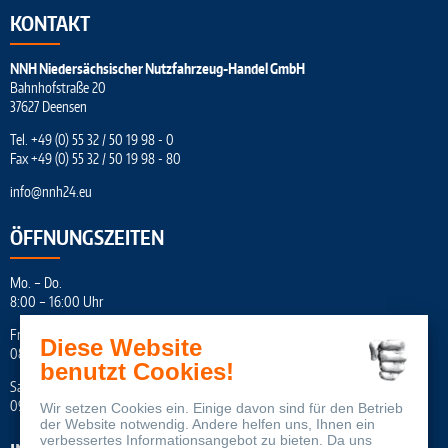
KONTAKT
NNH Niedersächsischer Nutzfahrzeug-Handel GmbH
Bahnhofstraße 20
37627 Deensen
Tel.
+49 (0) 55 32 / 50 19 98 - 0
Fax +49 (0) 55 32 / 50 19 98 - 80
info
@
nnh24.eu
ÖFFNUNGSZEITEN
Mo. – Do.
8:00 – 16:00 Uhr
Fr.
Diese Website
08:00 – 16:45 Uhr
benutzt Cookies!
Sa.
09:00 – 12:00 Uhr
Wir setzen Cookies ein. Einige davon sind für den Betrieb
der Website notwendig. Andere helfen uns, Ihnen ein
verbessertes Informationsangebot zu bieten. Da uns