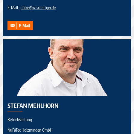
E-Mail:
j.falke
@
w-schnitger.de
E-Mail
STEFAN MEHLHORN
Betriebsleitung
NuFaTec Holzminden GmbH