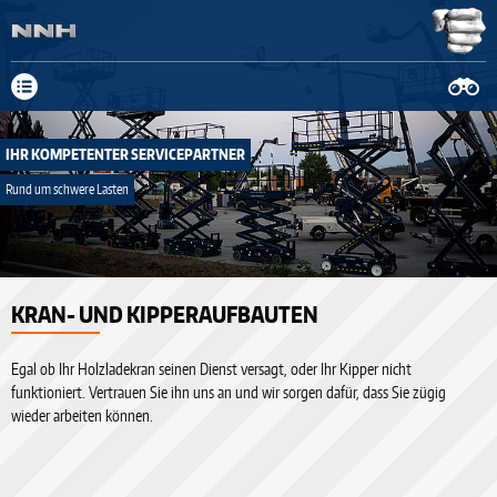
Neue Anschrift: Fa. Schnitger Mittelweg 19-23, 37154 Northeim, Tel.
05551 908029-0
mehr Infos
IHR KOMPETENTER SERVICEPARTNER
Rund um schwere Lasten
prev
KRAN- UND KIPPERAUFBAUTEN
next
Egal ob Ihr Holzladekran seinen Dienst versagt, oder Ihr Kipper nicht
funktioniert. Vertrauen Sie ihn uns an und wir sorgen dafür, dass Sie zügig
wieder arbeiten können.