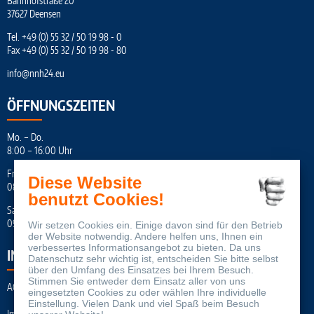
Bahnhofstraße 20
37627 Deensen
Tel.
+49 (0) 55 32 / 50 19 98 - 0
Fax +49 (0) 55 32 / 50 19 98 - 80
info
@
nnh24.eu
ÖFFNUNGSZEITEN
Mo. – Do.
8:00 – 16:00 Uhr
Fr.
Diese Website
08:00 – 16:45 Uhr
benutzt Cookies!
Sa.
09:00 – 12:00 Uhr
Wir setzen Cookies ein. Einige davon sind für den Betrieb
der Website notwendig. Andere helfen uns, Ihnen ein
verbessertes Informationsangebot zu bieten. Da uns
INFORMATION
Datenschutz sehr wichtig ist, entscheiden Sie bitte selbst
über den Umfang des Einsatzes bei Ihrem Besuch.
Stimmen Sie entweder dem Einsatz aller von uns
AGB
eingesetzten Cookies zu oder wählen Ihre individuelle
Einstellung. Vielen Dank und viel Spaß beim Besuch
Impressum