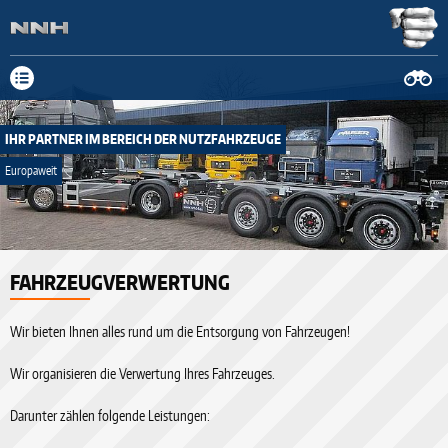
Neue Anschrift: Fa. Schnitger Mittelweg 19-23, 37154 Northeim, Tel.
05551 908029-0
mehr Infos
IHR PARTNER IM BEREICH DER NUTZFAHRZEUGE
Europaweit
prev
FAHRZEUGVERWERTUNG
next
Wir bieten Ihnen alles rund um die Entsorgung von Fahrzeugen!
Wir organisieren die Verwertung Ihres Fahrzeuges.
Darunter zählen folgende Leistungen: