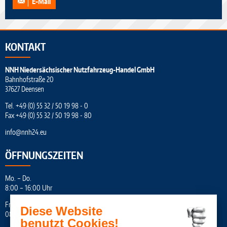
E-Mail
KONTAKT
NNH Niedersächsischer Nutzfahrzeug-Handel GmbH
Bahnhofstraße 20
37627 Deensen
Tel.
+49 (0) 55 32 / 50 19 98 - 0
Fax +49 (0) 55 32 / 50 19 98 - 80
info
@
nnh24.eu
ÖFFNUNGSZEITEN
Mo. – Do.
8:00 – 16:00 Uhr
Fr.
Diese Website
08:00 – 16:45 Uhr
benutzt Cookies!