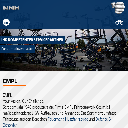
Neue Anschrift: Fa. Schnitger Mittelweg 19-23, 37154 Northeim, Tel.
05551 908029-0
mehr Infos
IHR KOMPETENTER SERVICEPARTNER
Rund um schwere Lasten
prev
EMPL
next
EMPL.
Your Vision. Our Challenge.
Seit dem Jahr 1948 produziert die Firma EMPL Fahrzeugwerk Ges.m.b.H.
maßgeschneiderte LKW-Aufbauten und Anhänger. Das Sortiment umfasst
Fahrzeuge aus den Bereichen
Feuerwehr
,
Nutzfahrzeuge
und
Defence &
Behörden
.